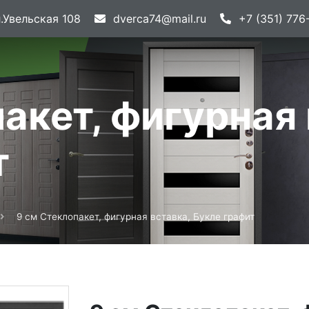
.Увельская 108
dverca74@mail.ru
+7 (351) 776
акет, фигурная 
т
9 см Стеклопакет, фигурная вставка, Букле графит