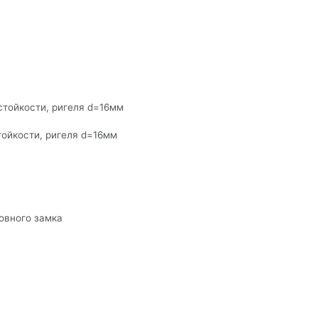
словия
тойкости, ригеля d=16мм
ойкости, ригеля d=16мм
овного замка