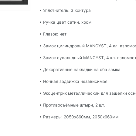
— поля, обязательные для заполнения
ПРАВИТЬ
• Уплотнитель: 3 контура
Нажимая кнопку «Отправить», Вы принимаете у
Политики конфидециальности
.
• Ручка цвет сатин. хром
• Глазок: нет
• Замок цилиндровый MANGYST, 4 кл. взломос
• Замок сувальдный MANGYST, 4 кл. взломост
• Декоративные накладки на оба замка
• Ночная задвижка независимая
• Эксцентрик металлический для защелки осн
• Противосъёмные штыри, 2 шт.
• Размеры: 2050х860мм, 2050х960мм