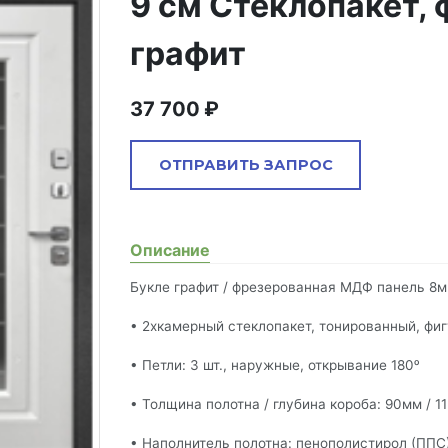
9 см Стеклопакет, 
графит
37 700
ОТПРАВИТЬ ЗАПРОС
Комментарий
Описание
Букле графит / фрезерованная МДФ панель 8м
• 2хкамерный стеклопакет, тонированный, фиг
Запрос отправлен
почта
• Петли: 3 шт., наружные, открывание 180ᵒ
Ваше сообщение успешно отправлено. В ближайшее время
наш менеджер свяжемся с вами.
• Толщина полотна / глубина короба: 90мм / 1
• Наполнитель полотна: пенополистирол (ППС