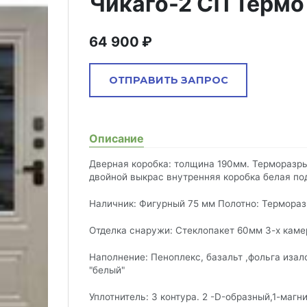
Чикаго-2 СП Термо
64 900
ОТПРАВИТЬ ЗАПРОС
Комментарий
Описание
Дверная коробка: толщина 190мм. Терморазры
двойной выкрас внутренняя коробка белая по
Наличник: Фигурный 75 мм Полотно: Термора
Запрос отправлен
почта
Отделка снаружи: Стеклопакет 60мм 3-х кам
Ваше сообщение успешно отправлено. В ближайшее время
наш менеджер свяжемся с вами.
Наполнение: Пеноплекс, базальт ,фольга иза
"белый"
Уплотнитель: 3 контура. 2 -D-образный,1-маг
— поля, обязательные для заполнения
ПРАВИТЬ