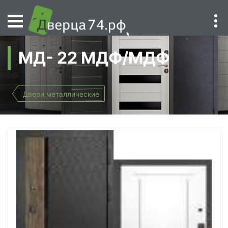
МД- 22 МДФ/МДФ
Двери металлические