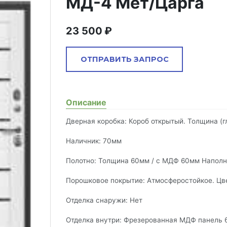
МД-4 Мет/Царга
23 500
ОТПРАВИТЬ ЗАПРОС
Описание
Комментарий
Дверная коробка: Короб открытый. Толщина (г
Наличник: 70мм
Полотно: Толщина 60мм / с МДФ 60мм Наполн
Запрос отправлен
Порошковое покрытие: Атмосферостойкое. Цвет
почта
Ваше сообщение успешно отправлено. В ближайшее время
Отделка снаружи: Нет
наш менеджер свяжемся с вами.
Отделка внутри: Фрезерованная МДФ панель 6