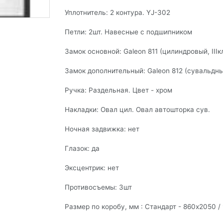
Уплотнитель: 2 контура. YJ-302
— поля, обязательные для заполнения
ПРАВИТЬ
Нажимая кнопку «Отправить», Вы принимаете у
Петли: 2шт. Навесные с подшипником
Политики конфидециальности
.
Замок основной: Galeon 811 (цилиндровый, III
Замок дополнительный: Galeon 812 (сувальдны
Ручка: Раздельная. Цвет - хром
Накладки: Овал цил. Овал автошторка сув.
Ночная задвижка: нет
Глазок: да
Эксцентрик: нет
Противосъемы: 3шт
Размер по коробу, мм : Стандарт - 860х2050 /