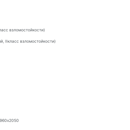
словия
класс взломостойкости)
й, IIкласс взломостойкости)
 960х2050