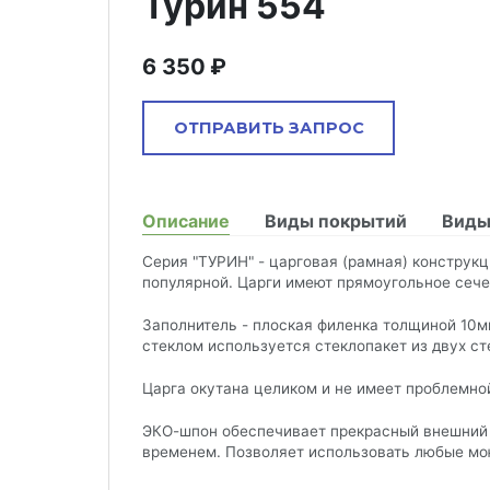
Турин 554
Комментарий
6 350
ОТПРАВИТЬ ЗАПРОС
Запрос отправлен
почта
Ваше сообщение успешно отправлено. В ближайшее время
Описание
Виды покрытий
Виды
наш менеджер свяжемся с вами.
Серия "ТУРИН" - царговая (рамная) конструк
популярной. Царги имеют прямоугольное сеч
— поля, обязательные для заполнения
Заполнитель - плоская филенка толщиной 10м
ПРАВИТЬ
стеклом используется стеклопакет из двух ст
Нажимая кнопку «Отправить», Вы принимаете у
Политики конфидециальности
.
Царга окутана целиком и не имеет проблемно
ЭКО-шпон обеспечивает прекрасный внешний в
временем. Позволяет использовать любые мо