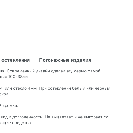
 остекления
Погонажные изделия
ция. Современный дизайн сделал эту серию самой
ение 100х38мм.
м. или стекло 4мм. При остеклении белым или черным
екол.
словия
й кромки.
ид и долговечность. Не выцветает и не выгорает со
ющие средства.